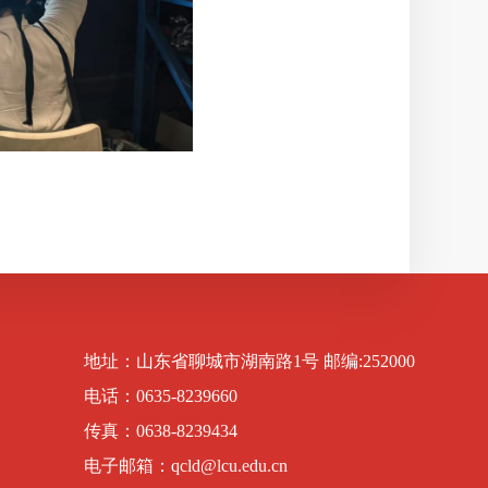
地址：山东省聊城市湖南路1号 邮编:252000
电话：0635-8239660
传真：0638-8239434
电子邮箱：qcld@lcu.edu.cn