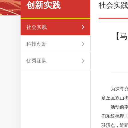
创新实践
社会实
社会实践
【马
科技创新
优秀团队
为探寻齐鲁
章丘区双山街
活动前期，
们系统梳理
驻演点，近