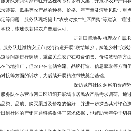
服务队来到菏泽市牡丹区槐树陈村乡村大集，开展小农户产销状
记录蔬菜、瓜果等农产品的种类、价格、年产量及滞销风险，重
定等问题，服务队现场提出“农校对接”“社区团购”等建议，通
、学校，该建议获得农户普遍认可。
走进田间地头 梳理农户需
，服务队赴潍坊安丘市凌河街道开展“联结城乡，赋能乡村”实践
渠道等问题进行调研，重点关注农户在粮食销售、价格波动等方
已在当地推广，但农户在仓储物流、品牌打造、信息获取等方面
场对接等方面的诉求，为后续开展精准帮扶奠定基础。
探访城市社区 洞察消费趋
服务队在东营市河口区组织开展城市居民农产品需求调研。通过
品品类、品质、购买渠道及价格的偏好，并进一步探查其对绿色
农田到社区的产销直通链路提供了需求依据，也帮助青年学子切
。