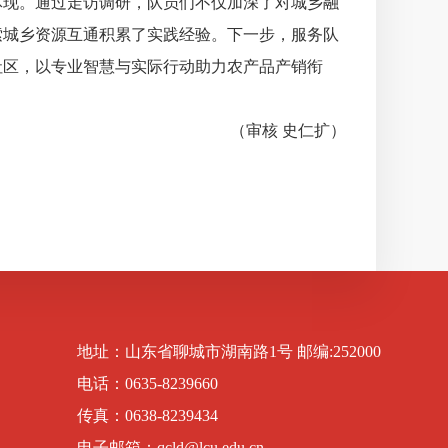
现。通过走访调研，队员们不仅加深了对城乡融
索城乡资源互通积累了实践经验。下一步，服务队
社区，以专业智慧与实际行动助力农产品产销衔
（审核 史仁扩）
地址：山东省聊城市湖南路1号 邮编:252000
电话：0635-8239660
传真：0638-8239434
电子邮箱：qcld@lcu.edu.cn