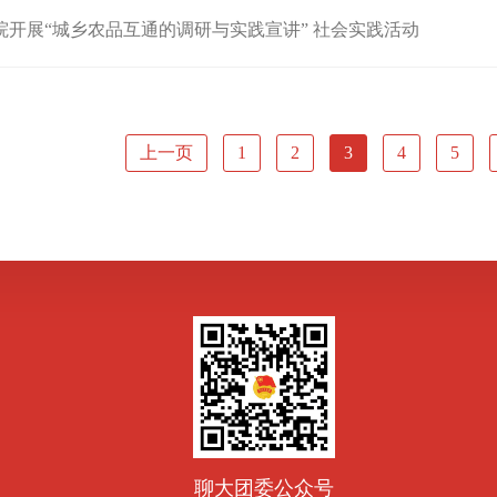
院开展“城乡农品互通的调研与实践宣讲” 社会实践活动
上一页
1
2
3
4
5
聊大团委公众号